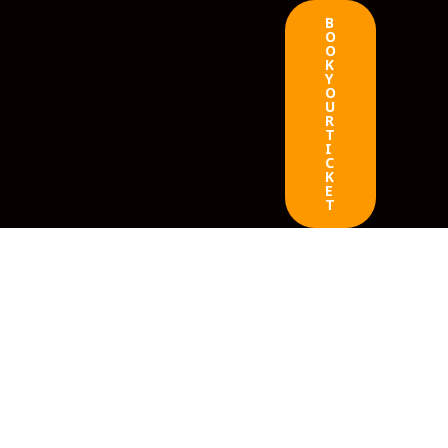
B
O
O
K
Y
O
U
R
T
I
C
K
E
T