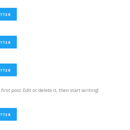
ITTER
ITTER
ITTER
rst post. Edit or delete it, then start writing!
ITTER