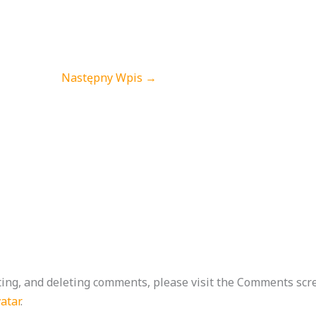
Następny Wpis
→
M
ting, and deleting comments, please visit the Comments scr
atar
.